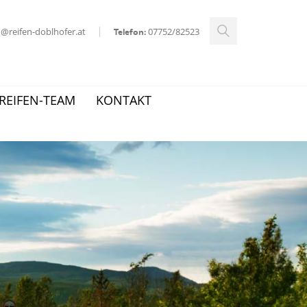
ed@reifen-doblhofer.at
07752/82523
Telefon:
REIFEN-TEAM
KONTAKT