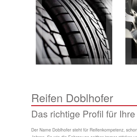
Reifen Doblhofer
Das richtige Profil für Ihre
Der Name Doblhofer steht für Reifenkompetenz, schon 
Jahren. So wie die Fahrzeuge seither immer stärker u