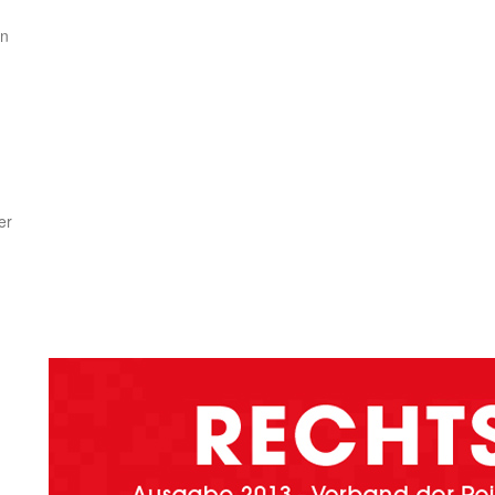
en
er