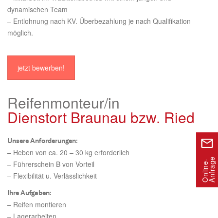
dynamischen Team
– Entlohnung nach KV. Überbezahlung je nach Qualifikation
möglich.
jetzt bewerben!
Reifenmonteur/in
Dienstort Braunau bzw. Ried
Unsere Anforderungen:
– Heben von ca. 20 – 30 kg erforderlich
e
O
n
l
i
n
e
-
A
n
f
r
a
g
– Führerschein B von Vorteil
– Flexibilität u. Verlässlichkeit
Ihre Aufgaben:
– Reifen montieren
– Lagerarbeiten