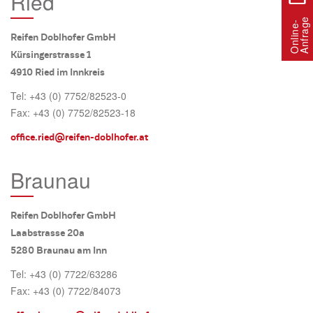
Ried
e
O
n
l
i
n
e
-
A
n
f
r
a
g
Reifen Doblhofer GmbH
Kürsingerstrasse 1
4910 Ried im Innkreis
Tel: +43 (0) 7752/82523-0
Fax: +43 (0) 7752/82523-18
office.ried@reifen-doblhofer.at
Braunau
Reifen Doblhofer GmbH
Laabstrasse 20a
5280 Braunau am Inn
Tel: +43 (0) 7722/63286
Fax: +43 (0) 7722/84073