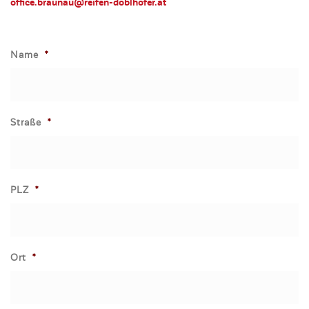
office.braunau@reifen-doblhofer.at
Name
*
Straße
*
PLZ
*
Ort
*